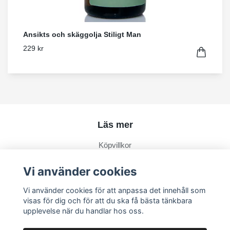
Ansikts och skäggolja Stiligt Man
229 kr
Läs mer
Köpvillkor
Kontakt
Vi använder cookies
Om Hårprylar
Vi använder cookies för att anpassa det innehåll som
Om oss
visas för dig och för att du ska få bästa tänkbara
Vanliga frågor om hårklämmor
upplevelse när du handlar hos oss.