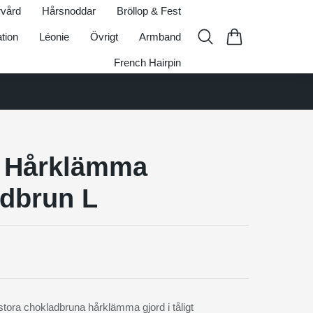
vård
Hårsnoddar
Bröllop & Fest
ation
Léonie
Övrigt
Armband
French Hairpin
 Hårklämma
dbrun L
tora chokladbruna hårklämma gjord i tåligt