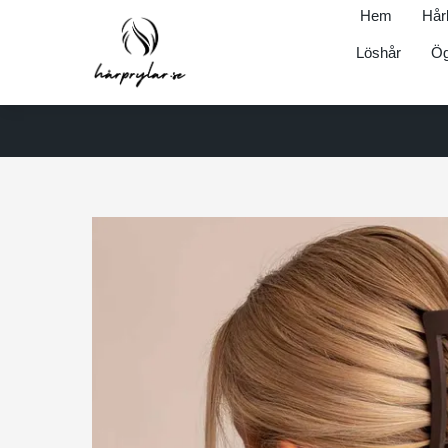
Hem
Hår
Löshår
Ög