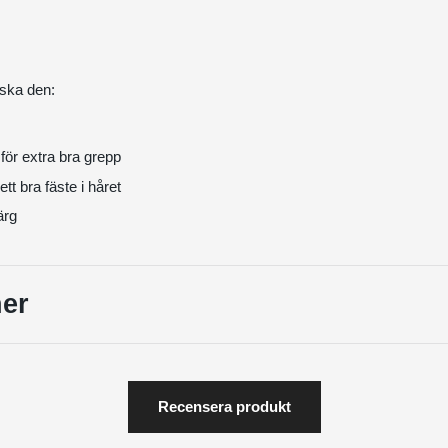
ska den:
för extra bra grepp
tt bra fäste i håret
ärg
er
Recensera produkt