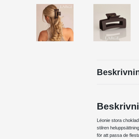
Beskrivni
Beskrivn
Léonie stora chokladb
stilren heluppsättni
för att passa de fles