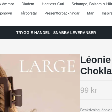
klämmor
Diadem
Heatless Curl
Schampo, Balsam & Hår
onbryn
Hårborstar
Presentförpackningar
Man
Inspir
TRYGG E-HANDEL - SNABBA LEVERANSER
Léonie
Chokla
99 kr
BeskrivningLéonie s