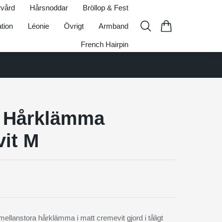
vård
Hårsnoddar
Bröllop & Fest
ation
Léonie
Övrigt
Armband
French Hairpin
 Hårklämma
it M
ellanstora hårklämma i matt cremevit gjord i tåligt