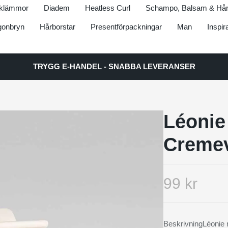
klämmor
Diadem
Heatless Curl
Schampo, Balsam & Hår
onbryn
Hårborstar
Presentförpackningar
Man
Inspir
TRYGG E-HANDEL - SNABBA LEVERANSER
Léonie
Cremev
99 kr
BeskrivningLéonie m