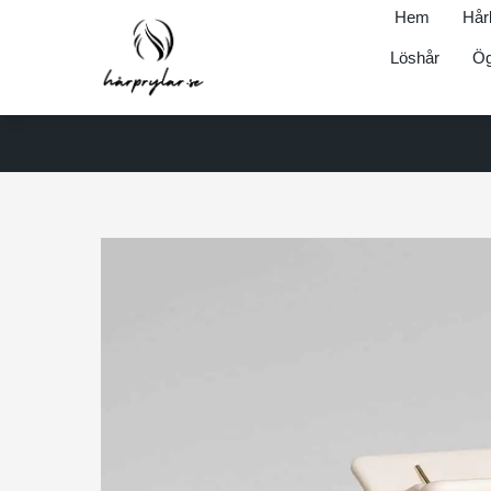
Hem
Hår
Löshår
Ög