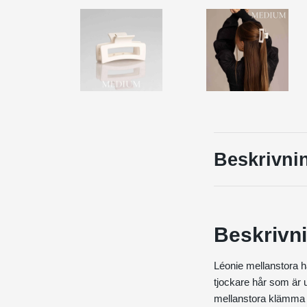
Beskrivni
Beskrivn
Léonie mellanstora hå
tjockare hår som är u
mellanstora klämma ä