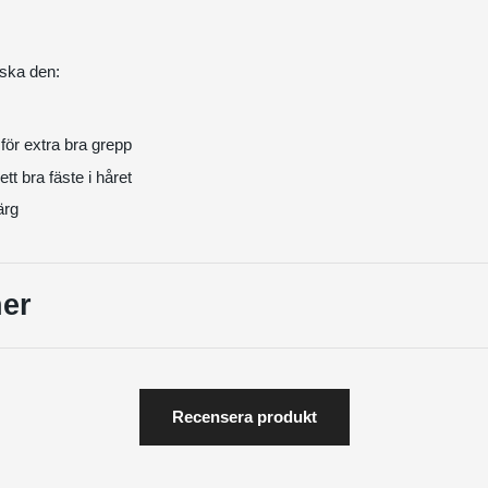
ska den:
för extra bra grepp
tt bra fäste i håret
ärg
er
Recensera produkt