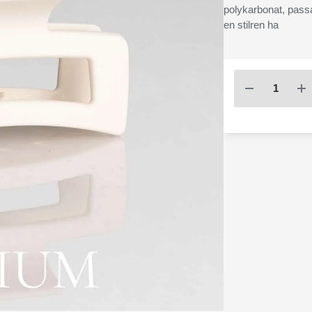
polykarbonat, passar
en stilren ha