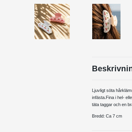
Beskrivni
Ljuvligt söta hårklä
infästa.Fina i hel- e
täta taggar och en br
Bredd: Ca 7 cm