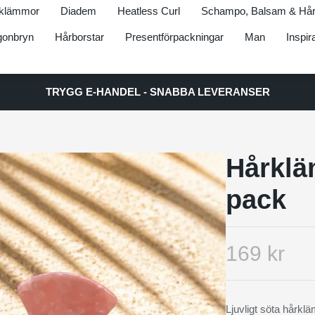
klämmor
Diadem
Heatless Curl
Schampo, Balsam & Hår
onbryn
Hårborstar
Presentförpackningar
Man
Inspir
TRYGG E-HANDEL - SNABBA LEVERANSER
Hårklä
pack
169 kr
Ljuvligt söta hårkl