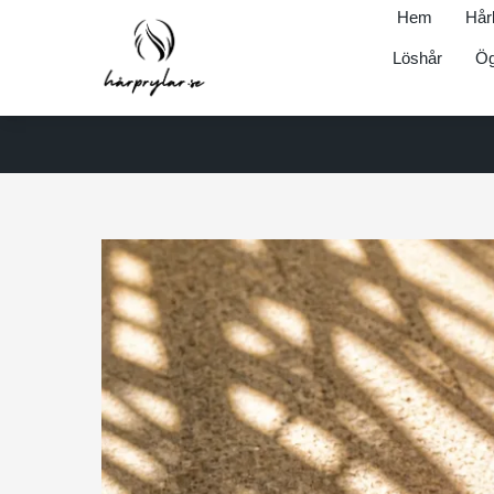
Hem
Hår
Löshår
Ög