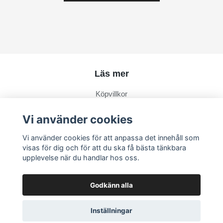
Läs mer
Köpvillkor
Kontakt
Vi använder cookies
Om Hårprylar
Vi använder cookies för att anpassa det innehåll som
Om oss
visas för dig och för att du ska få bästa tänkbara
Vanliga frågor om hårklämmor
upplevelse när du handlar hos oss.
Godkänn alla
Inställningar
© 2026 Hårprylar.se
–
Powered by Quickbutik