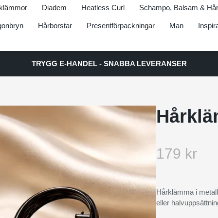
klämmor
Diadem
Heatless Curl
Schampo, Balsam & Hår
onbryn
Hårborstar
Presentförpackningar
Man
Inspir
TRYGG E-HANDEL - SNABBA LEVERANSER
Hårklä
179 kr
Hårklämma i metall i 
eller halvuppsättni