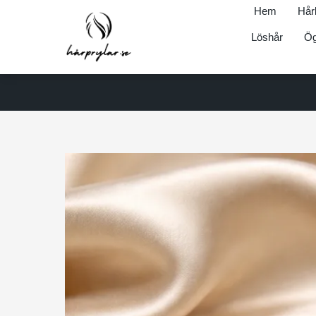
Hem
Hår
Löshår
Ög