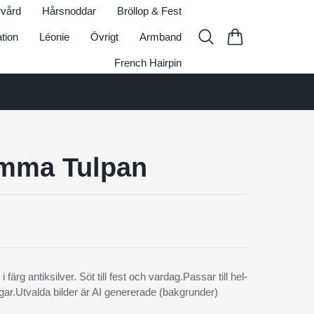
vård
Hårsnoddar
Bröllop & Fest
ation
Léonie
Övrigt
Armband
French Hairpin
mma Tulpan
färg antiksilver. Söt till fest och vardag.Passar till hel-
ngar.Utvalda bilder är AI genererade (bakgrunder)